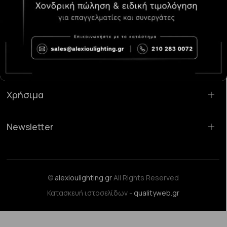
Κατάστημα Χαλάνδρι:
Σαρανταπόρου 55, 15232, Χαλάνδρι
Email:
sales@alexioulighting.gr
Τηλέφωνο:
210 283 0072
Κινητό:
6983123181
Χρήσιμα
Newsletter
©
alexioulighting.gr
All Rights Reserved
Κατασκευή ιστοσελίδων -
qualityweb.gr