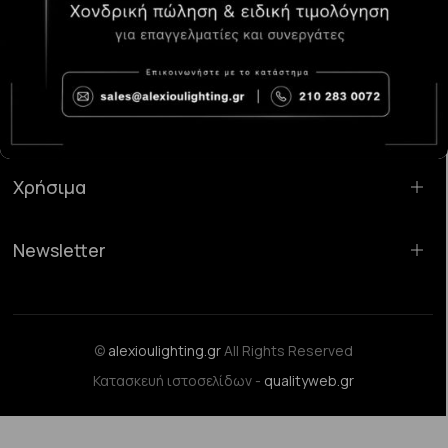
Κατάστημα Χαλάνδρι:
Σαρανταπόρου 55, 15232, Χαλάνδρι
Email:
sales@alexioulighting.gr
Τηλέφωνο:
210 283 0072
Κινητό:
6983123181
Χρήσιμα
Newsletter
©
alexioulighting.gr
All Rights Reserved
Κατασκευή ιστοσελίδων -
qualityweb.gr