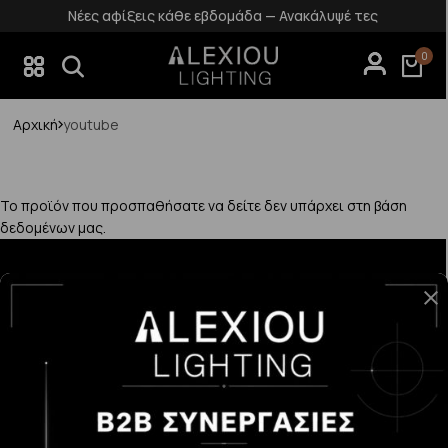
Νέες αφίξεις κάθε εβδομάδα — Ανακάλυψέ τες
0
Αρχική
youtube
Το προϊόν που προσπαθήσατε να δείτε δεν υπάρχει στη βάση
δεδομένων μας.