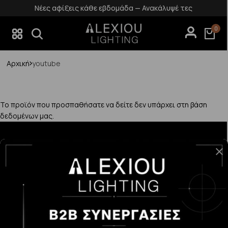
Νέες αφίξεις κάθε εβδομάδα — Ανακάλυψέ τες
0
Αρχική
youtube
Το προϊόν που προσπαθήσατε να δείτε δεν υπάρχει στη βάση
δεδομένων μας.