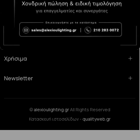
Κατάστημα Χαλάνδρι:
Σαρανταπόρου 55, 15232, Χαλάνδρι
Email:
sales@alexioulighting.gr
Τηλέφωνο:
210 283 0072
Κινητό:
6983123181
Χρήσιμα
Newsletter
©
alexioulighting.gr
All Rights Reserved
Κατασκευή ιστοσελίδων -
qualityweb.gr