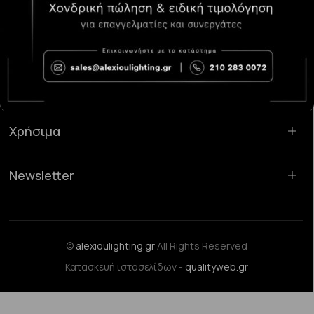
Κατάστημα Χαλάνδρι:
Σαρανταπόρου 55, 15232, Χαλάνδρι
Email:
sales@alexioulighting.gr
Τηλέφωνο:
210 283 0072
Κινητό:
6983123181
Χρήσιμα
Newsletter
©
alexioulighting.gr
All Rights Reserved
Κατασκευή ιστοσελίδων -
qualityweb.gr