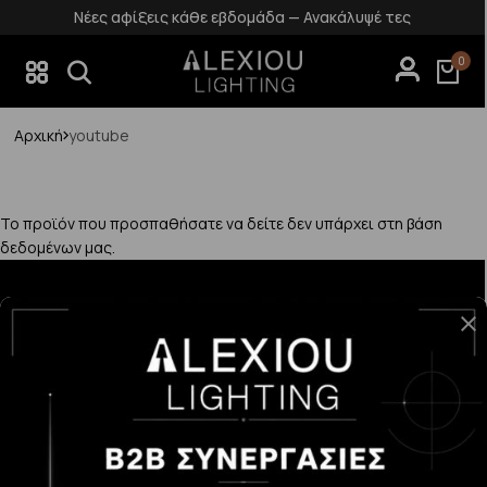
Νέες αφίξεις κάθε εβδομάδα — Ανακάλυψέ τες
0
Αρχική
youtube
Το προϊόν που προσπαθήσατε να δείτε δεν υπάρχει στη βάση
δεδομένων μας.