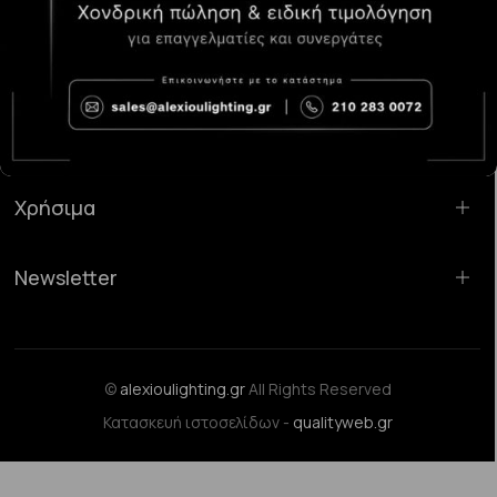
Κατάστημα Χαλάνδρι:
Σαρανταπόρου 55, 15232, Χαλάνδρι
Email:
sales@alexioulighting.gr
Τηλέφωνο:
210 283 0072
Κινητό:
6983123181
Χρήσιμα
Newsletter
©
alexioulighting.gr
All Rights Reserved
Κατασκευή ιστοσελίδων -
qualityweb.gr