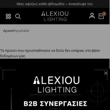
Νέες αφίξεις κάθε εβδομάδα — Ανακάλυψέ τες
0
Αρχική
youtube
Το προϊόν που προσπαθήσατε να δείτε δεν υπάρχει στη βάση
δεδομένων μας.