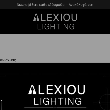
Νέες αφίξεις κάθε εβδομάδα — Ανακάλυψέ τες
μένων μας.
Χρήσιμα
Η Εταιρεία μας
Επιστροφές
αλάνδρι
Επικοινωνία
Προστασία Πρ
gr
Blog
Δεδομένων