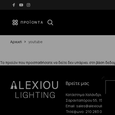
Δωρεάν μεταφορικά για αγορές άνω των 70€
ΠΡΟΪΌΝΤΑ
Αρχική
youtube
Το προϊόν που προσπαθήσατε να δείτε δεν υπάρχει στη βάση δεδο
Βρείτε μας
Κατάστημα Χαλάνδρι:
Σαρανταπόρου 55, 15232, Χ
Email:
sales@alexioulighting.
Τηλέφωνο:
210 283 0072