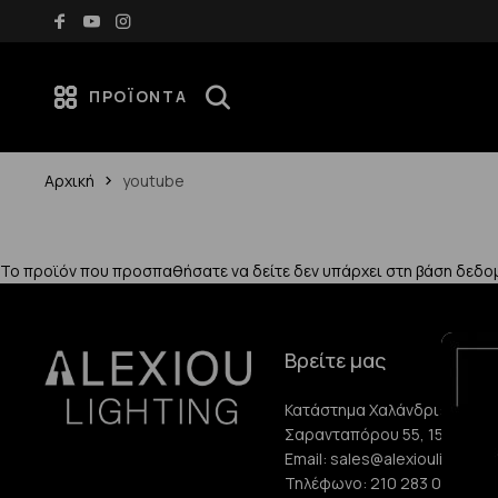
Δωρεάν μεταφορικά για αγορές άνω των 70€
ΠΡΟΪΌΝΤΑ
Αρχική
youtube
Το προϊόν που προσπαθήσατε να δείτε δεν υπάρχει στη βάση δεδο
Βρείτε μας
Κατάστημα Χαλάνδρι:
Σαρανταπόρου 55, 15232, Χ
Email:
sales@alexioulighting.
Τηλέφωνο:
210 283 0072