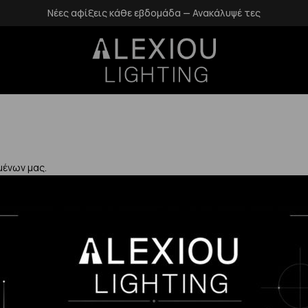
Νέες αφίξεις κάθε εβδομάδα — Ανακάλυψέ τες
μένων μας.
Χρήσιμα
Η Εταιρεία μας
Επιστροφές
αλάνδρι
Επικοινωνία
Προστασία Πρ
gr
Blog
Δεδομένων