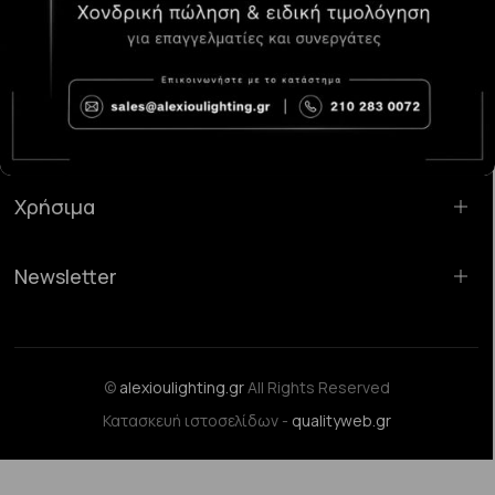
Κατάστημα Χαλάνδρι:
Σαρανταπόρου 55, 15232, Χαλάνδρι
Email:
sales@alexioulighting.gr
Τηλέφωνο:
210 283 0072
Κινητό:
6983123181
Χρήσιμα
Newsletter
©
alexioulighting.gr
All Rights Reserved
Κατασκευή ιστοσελίδων -
qualityweb.gr