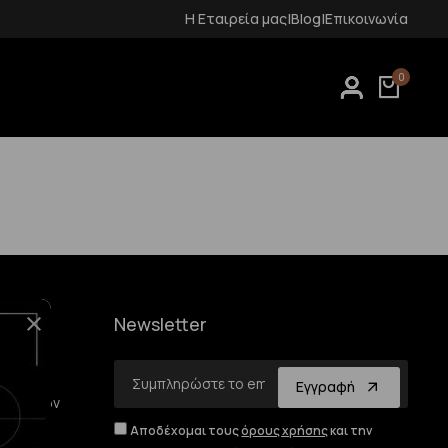
Δωρεάν μεταφορικά για αγορές άνω των 70€
Η Εταιρεία μας
|
Blog
|
Επικοινωνία
0
Newsletter
Email
Εγγραφή
οσωπικών
Αποδέχομαι τους
όρους χρήσης
και την