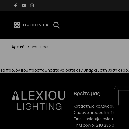
70€
Νέες αφίξεις κάθε εβδομάδα — Ανακάλυψέ τες
ΠΡΟΪΌΝΤΑ
Αρχική
youtube
Το προϊόν που προσπαθήσατε να δείτε δεν υπάρχει στη βάση δεδο
Βρείτε μας
Κατάστημα Χαλάνδρι:
Σαρανταπόρου 55, 15232, Χ
Email:
sales@alexioulighting.
Τηλέφωνο:
210 283 0072