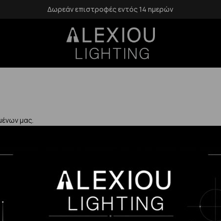
Δωρεάν επιστροφές εντός 14 ημερών
μένων μας.
Χρήσιμα
Η Εταιρεία μας
Επιστροφές
αλάνδρι
Επικοινωνία
Προστασία Πρ
gr
Blog
Δεδομένων