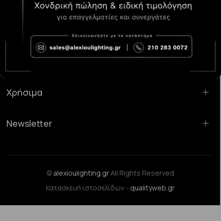
Κατάστημα Χαλάνδρι:
Σαρανταπόρου 55, 15232, Χαλάνδρι
Email:
sales@alexioulighting.gr
Τηλέφωνο:
210 283 0072
Κινητό:
6983123181
Χρήσιμα
Newsletter
©
alexioulighting.gr
All Rights Reserved
Κατασκευή ιστοσελίδων -
qualityweb.gr