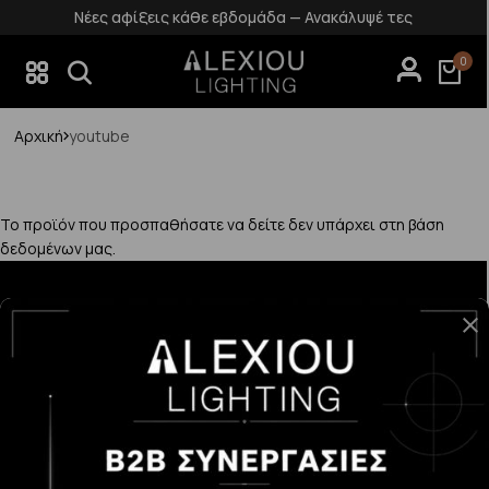
Νέες αφίξεις κάθε εβδομάδα — Ανακάλυψέ τες
0
Αρχική
youtube
Το προϊόν που προσπαθήσατε να δείτε δεν υπάρχει στη βάση
δεδομένων μας.