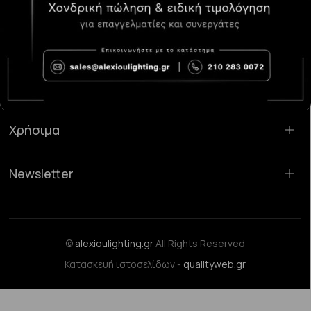
Κατάστημα Χαλάνδρι:
Σαρανταπόρου 55, 15232, Χαλάνδρι
Email:
sales@alexioulighting.gr
Τηλέφωνο:
210 283 0072
Κινητό:
6983123181
Χρήσιμα
Newsletter
©
alexioulighting.gr
All Rights Reserved
Κατασκευή ιστοσελίδων -
qualityweb.gr