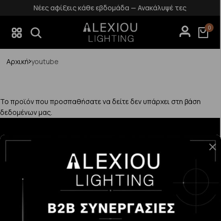
Νέες αφίξεις κάθε εβδομάδα — Ανακάλυψέ τες
0
Αρχική
youtube
Το προϊόν που προσπαθήσατε να δείτε δεν υπάρχει στη βάση
δεδομένων μας.