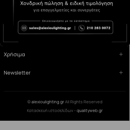
Κατάστημα Χαλάνδρι:
Σαρανταπόρου 55, 15232, Χαλάνδρι
Email:
sales@alexioulighting.gr
Τηλέφωνο:
210 283 0072
Κινητό:
6983123181
Χρήσιμα
Newsletter
©
alexioulighting.gr
All Rights Reserved
Κατασκευή ιστοσελίδων -
qualityweb.gr