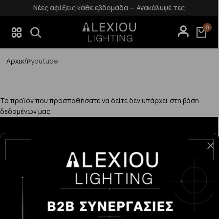
Νέες αφίξεις κάθε εβδομάδα — Ανακάλυψέ τες
0
Αρχική
youtube
Το προϊόν που προσπαθήσατε να δείτε δεν υπάρχει στη βάση
δεδομένων μας.