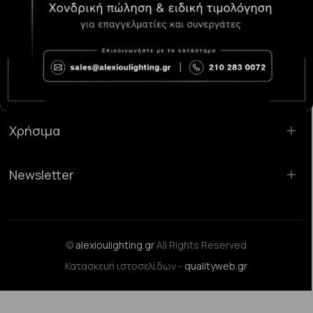
Κατάστημα Χαλάνδρι:
Σαρανταπόρου 55, 15232, Χαλάνδρι
Email:
sales@alexioulighting.gr
Τηλέφωνο:
210 283 0072
Κινητό:
6983123181
Χρήσιμα
Newsletter
©
alexioulighting.gr
All Rights Reserved
Κατασκευή ιστοσελίδων -
qualityweb.gr