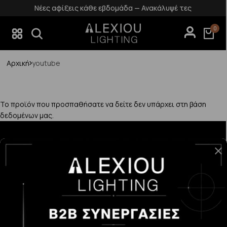
Νέες αφίξεις κάθε εβδομάδα — Ανακάλυψέ τες
0
Αρχική
youtube
Το προϊόν που προσπαθήσατε να δείτε δεν υπάρχει στη βάση
δεδομένων μας.