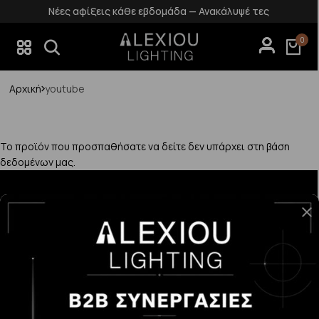
Νέες αφίξεις κάθε εβδομάδα — Ανακάλυψέ τες
0
Αρχική
youtube
Το προϊόν που προσπαθήσατε να δείτε δεν υπάρχει στη βάση
δεδομένων μας.