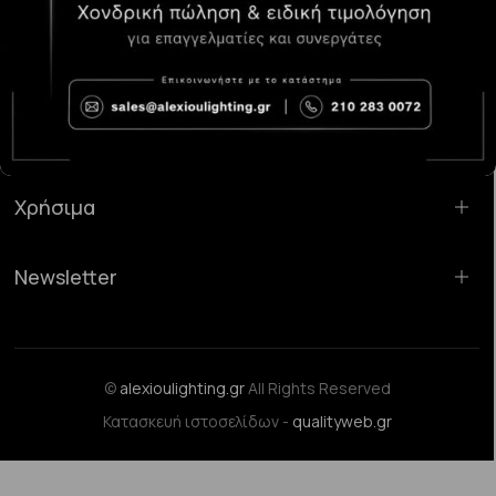
Κατάστημα Χαλάνδρι:
Σαρανταπόρου 55, 15232, Χαλάνδρι
Email:
sales@alexioulighting.gr
Τηλέφωνο:
210 283 0072
Κινητό:
6983123181
Χρήσιμα
Newsletter
©
alexioulighting.gr
All Rights Reserved
Κατασκευή ιστοσελίδων -
qualityweb.gr