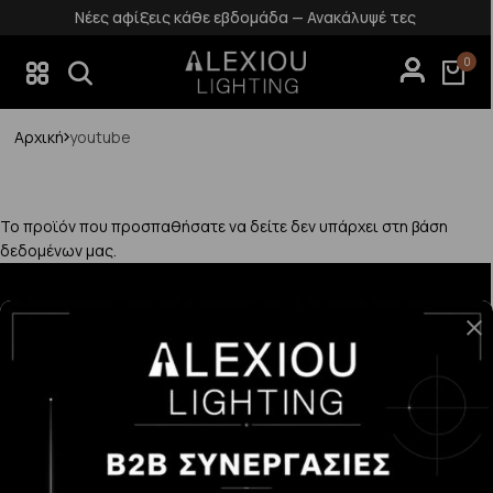
Νέες αφίξεις κάθε εβδομάδα — Ανακάλυψέ τες
0
Αρχική
youtube
Το προϊόν που προσπαθήσατε να δείτε δεν υπάρχει στη βάση
δεδομένων μας.