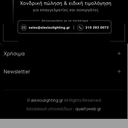
Κατάστημα Χαλάνδρι:
Σαρανταπόρου 55, 15232, Χαλάνδρι
Email:
sales@alexioulighting.gr
Τηλέφωνο:
210 283 0072
Κινητό:
6983123181
Χρήσιμα
Newsletter
©
alexioulighting.gr
All Rights Reserved
Κατασκευή ιστοσελίδων -
qualityweb.gr