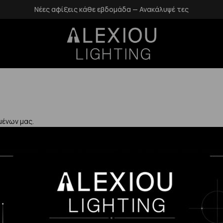
Νέες αφίξεις κάθε εβδομάδα — Ανακάλυψέ τες
μένων μας.
Χρήσιμα
Η Εταιρεία μας
Επιστροφές
αλάνδρι
Επικοινωνία
Προστασία Πρ
gr
Blog
Δεδομένων