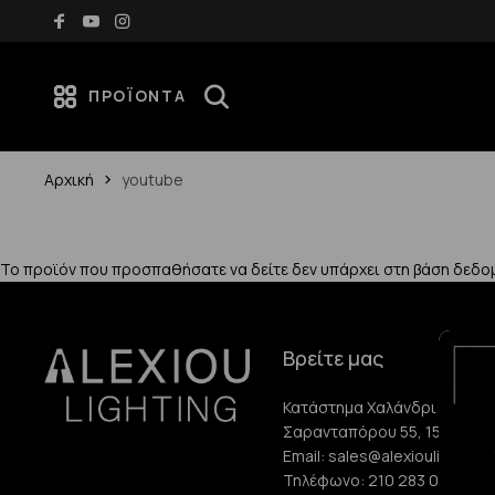
Δωρεάν μεταφορικά για αγορές άνω των 70€
ΠΡΟΪΌΝΤΑ
Αρχική
youtube
Το προϊόν που προσπαθήσατε να δείτε δεν υπάρχει στη βάση δεδο
Βρείτε μας
Κατάστημα Χαλάνδρι:
Σαρανταπόρου 55, 15232, Χ
Email:
sales@alexioulighting.
Τηλέφωνο:
210 283 0072