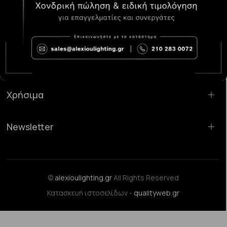
Κατάστημα Χαλάνδρι:
Σαρανταπόρου 55, 15232, Χαλάνδρι
Email:
sales@alexioulighting.gr
Τηλέφωνο:
210 283 0072
Κινητό:
6983123181
Χρήσιμα
Newsletter
©
alexioulighting.gr
All Rights Reserved
Κατασκευή ιστοσελίδων -
qualityweb.gr