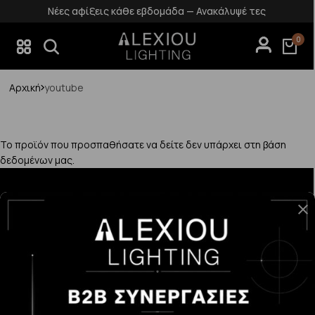
Νέες αφίξεις κάθε εβδομάδα — Ανακάλυψέ τες
0
Αρχική
youtube
Το προϊόν που προσπαθήσατε να δείτε δεν υπάρχει στη βάση
δεδομένων μας.