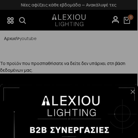
Νέες αφίξεις κάθε εβδομάδα — Ανακάλυψέ τες
0
Αρχική
youtube
Το προϊόν που προσπαθήσατε να δείτε δεν υπάρχει στη βάση
δεδομένων μας.