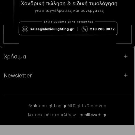
Κατάστημα Χαλάνδρι:
Σαρανταπόρου 55, 15232, Χαλάνδρι
Email:
sales@alexioulighting.gr
Τηλέφωνο:
210 283 0072
Κινητό:
6983123181
Χρήσιμα
Newsletter
©
alexioulighting.gr
All Rights Reserved
Κατασκευή ιστοσελίδων -
qualityweb.gr