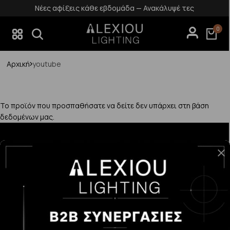
Νέες αφίξεις κάθε εβδομάδα — Ανακάλυψέ τες
0
Αρχική
youtube
Το προϊόν που προσπαθήσατε να δείτε δεν υπάρχει στη βάση
δεδομένων μας.