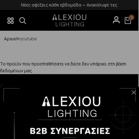
Νέες αφίξεις κάθε εβδομάδα — Ανακάλυψέ τες
0
Αρχική
youtube
Το προϊόν που προσπαθήσατε να δείτε δεν υπάρχει στη βάση
δεδομένων μας.