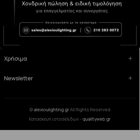
Κατάστημα Χαλάνδρι:
Σαρανταπόρου 55, 15232, Χαλάνδρι
Email:
sales@alexioulighting.gr
Τηλέφωνο:
210 283 0072
Κινητό:
6983123181
Χρήσιμα
Newsletter
©
alexioulighting.gr
All Rights Reserved
Κατασκευή ιστοσελίδων -
qualityweb.gr