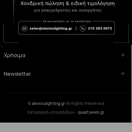
Κατάστημα Χαλάνδρι:
Σαρανταπόρου 55, 15232, Χαλάνδρι
Email:
sales@alexioulighting.gr
Τηλέφωνο:
210 283 0072
Κινητό:
6983123181
Χρήσιμα
Newsletter
©
alexioulighting.gr
All Rights Reserved
Κατασκευή ιστοσελίδων -
qualityweb.gr