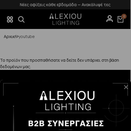
Νέες αφίξεις κάθε εβδομάδα — Ανακάλυψέ τες
0
Αρχική
youtube
Το προϊόν που προσπαθήσατε να δείτε δεν υπάρχει στη βάση
δεδομένων μας.