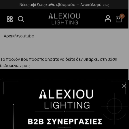
Νέες αφίξεις κάθε εβδομάδα — Ανακάλυψέ τες
0
Αρχική
youtube
Το προϊόν που προσπαθήσατε να δείτε δεν υπάρχει στη βάση
δεδομένων μας.