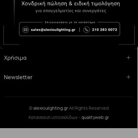
Κατάστημα Χαλάνδρι:
Σαρανταπόρου 55, 15232, Χαλάνδρι
Email:
sales@alexioulighting.gr
Τηλέφωνο:
210 283 0072
Κινητό:
6983123181
Χρήσιμα
Newsletter
©
alexioulighting.gr
All Rights Reserved
Κατασκευή ιστοσελίδων -
qualityweb.gr