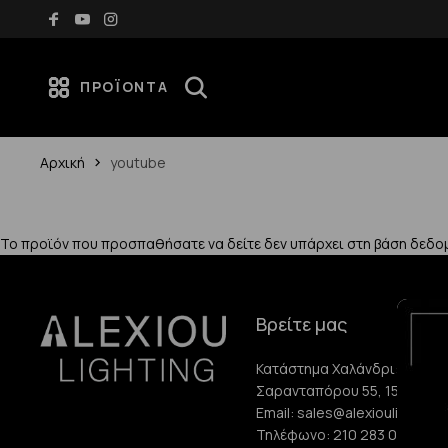
Δωρεάν μεταφορικά για αγορές άνω των 70€
ΠΡΟΪΌΝΤΑ
Αρχική
youtube
Το προϊόν που προσπαθήσατε να δείτε δεν υπάρχει στη βάση δεδο
Βρείτε μας
Κατάστημα Χαλάνδρι:
Σαρανταπόρου 55, 15232, Χ
Email:
sales@alexioulighting.
Τηλέφωνο:
210 283 0072