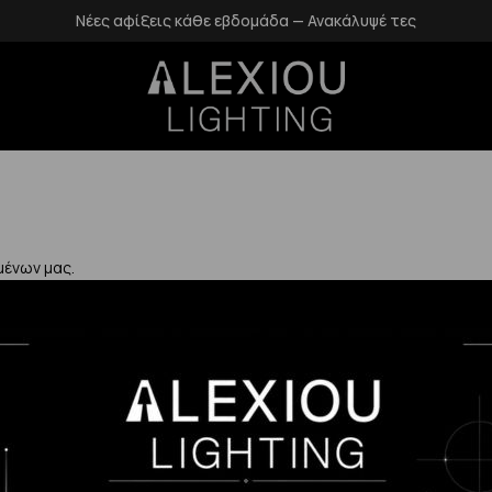
Νέες αφίξεις κάθε εβδομάδα — Ανακάλυψέ τες
μένων μας.
Χρήσιμα
Η Εταιρεία μας
Επιστροφές
αλάνδρι
Επικοινωνία
Προστασία Πρ
gr
Blog
Δεδομένων