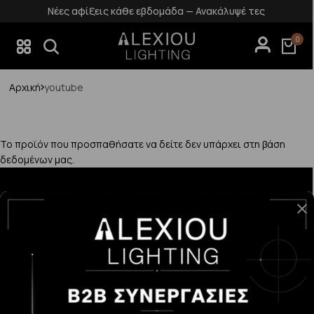
Νέες αφίξεις κάθε εβδομάδα — Ανακάλυψέ τες
0
Αρχική
youtube
Το προϊόν που προσπαθήσατε να δείτε δεν υπάρχει στη βάση
δεδομένων μας.