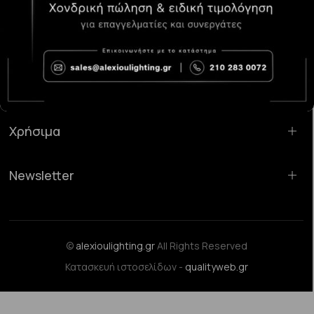
Κατάστημα Χαλάνδρι:
Σαρανταπόρου 55, 15232, Χαλάνδρι
Email:
sales@alexioulighting.gr
Τηλέφωνο:
210 283 0072
Κινητό:
6983123181
Χρήσιμα
Newsletter
©
alexioulighting.gr
All Rights Reserved
Κατασκευή ιστοσελίδων -
qualityweb.gr