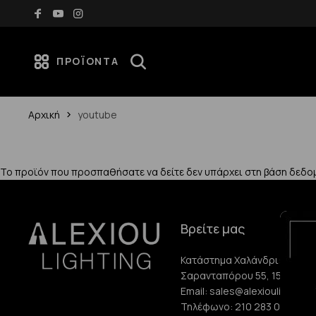
Δωρεάν μεταφορικά για αγορές άνω των 70€
ΠΡΟΪΌΝΤΑ
Αρχική
youtube
Το προϊόν που προσπαθήσατε να δείτε δεν υπάρχει στη βάση δεδο
Βρείτε μας
Κατάστημα Χαλάνδρι:
Σαρανταπόρου 55, 15232, Χ
Email:
sales@alexioulighting.
Τηλέφωνο:
210 283 0072