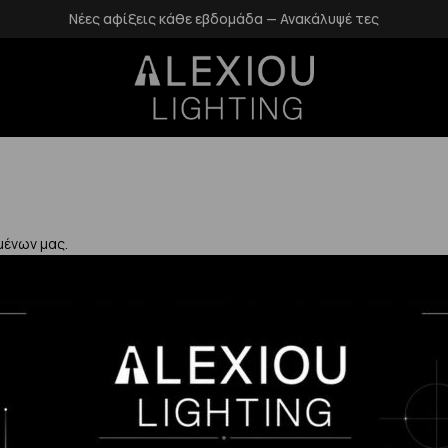
Νέες αφίξεις κάθε εβδομάδα — Ανακάλυψέ τες
μένων μας.
Χρήσιμα
Η Εταιρεία μας
Επιστροφές
αλάνδρι
Επικοινωνία
Προστασία Πρ
gr
Blog
Δεδομένων