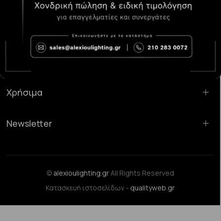
Κατάστημα Χαλάνδρι:
Σαρανταπόρου 55, 15232, Χαλάνδρι
Email:
sales@alexioulighting.gr
Τηλέφωνο:
210 283 0072
Κινητό:
6983123181
Χρήσιμα
Newsletter
©
alexioulighting.gr
All Rights Reserved
Κατασκευή ιστοσελίδων -
qualityweb.gr