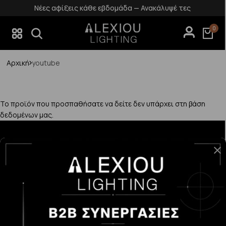
Νέες αφίξεις κάθε εβδομάδα — Ανακάλυψέ τες
0
Αρχική
youtube
Το προϊόν που προσπαθήσατε να δείτε δεν υπάρχει στη βάση
δεδομένων μας.