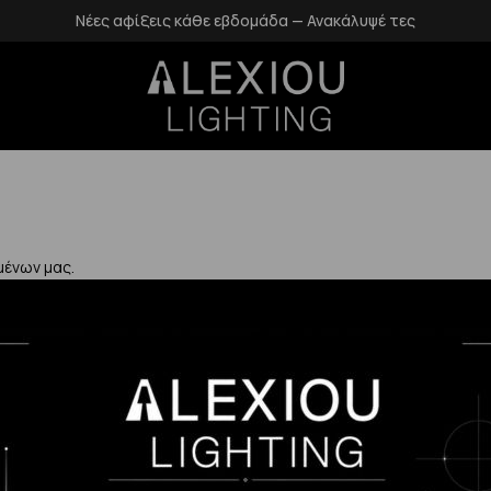
Νέες αφίξεις κάθε εβδομάδα — Ανακάλυψέ τες
μένων μας.
Χρήσιμα
Η Εταιρεία μας
Επιστροφές
αλάνδρι
Επικοινωνία
Προστασία Πρ
gr
Blog
Δεδομένων