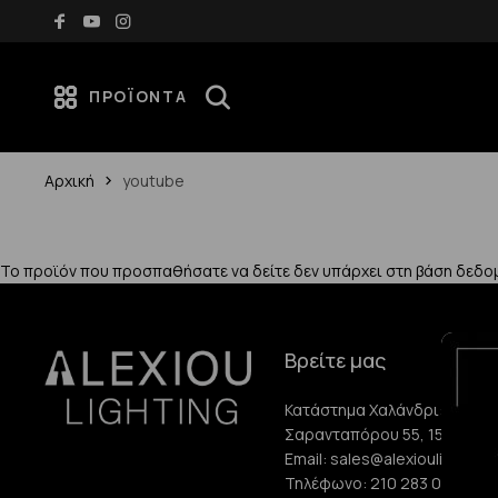
Δωρεάν μεταφορικά για αγορές άνω των 70€
ΠΡΟΪΌΝΤΑ
Αρχική
youtube
Το προϊόν που προσπαθήσατε να δείτε δεν υπάρχει στη βάση δεδο
Βρείτε μας
Κατάστημα Χαλάνδρι:
Σαρανταπόρου 55, 15232, Χ
Email:
sales@alexioulighting.
Τηλέφωνο:
210 283 0072