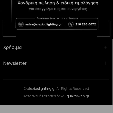
Κατάστημα Χαλάνδρι:
Σαρανταπόρου 55, 15232, Χαλάνδρι
Email:
sales@alexioulighting.gr
Τηλέφωνο:
210 283 0072
Κινητό:
6983123181
Χρήσιμα
Newsletter
©
alexioulighting.gr
All Rights Reserved
Κατασκευή ιστοσελίδων -
qualityweb.gr