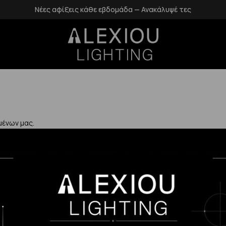
Νέες αφίξεις κάθε εβδομάδα — Ανακάλυψέ τες
μένων μας.
Χρήσιμα
Η Εταιρεία μας
Επιστροφές
αλάνδρι
Επικοινωνία
Προστασία Πρ
gr
Blog
Δεδομένων