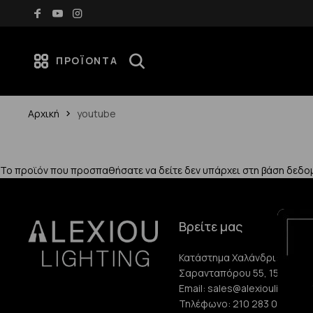
Δωρεάν μεταφορικά για αγορές άνω των 70€
ΠΡΟΪΌΝΤΑ
Αρχική
youtube
Το προϊόν που προσπαθήσατε να δείτε δεν υπάρχει στη βάση δεδο
Βρείτε μας
Κατάστημα Χαλάνδρι:
Σαρανταπόρου 55, 15232, Χ
Email:
sales@alexioulighting.
Τηλέφωνο:
210 283 0072