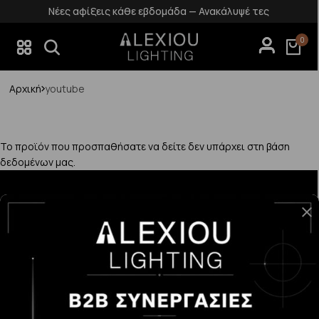
Νέες αφίξεις κάθε εβδομάδα — Ανακάλυψέ τες
0
Αρχική
youtube
Το προϊόν που προσπαθήσατε να δείτε δεν υπάρχει στη βάση
δεδομένων μας.