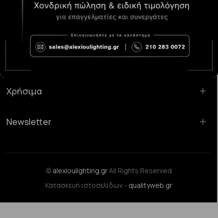
Κατάστημα Χαλάνδρι:
Σαρανταπόρου 55, 15232, Χαλάνδρι
Email:
sales@alexioulighting.gr
Τηλέφωνο:
210 283 0072
Κινητό:
6983123181
Χρήσιμα
Newsletter
©
alexioulighting.gr
All Rights Reserved
Κατασκευή ιστοσελίδων -
qualityweb.gr