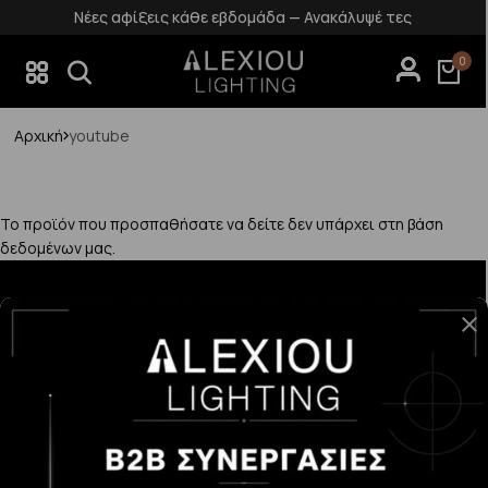
Νέες αφίξεις κάθε εβδομάδα — Ανακάλυψέ τες
0
Αρχική
youtube
Το προϊόν που προσπαθήσατε να δείτε δεν υπάρχει στη βάση
δεδομένων μας.