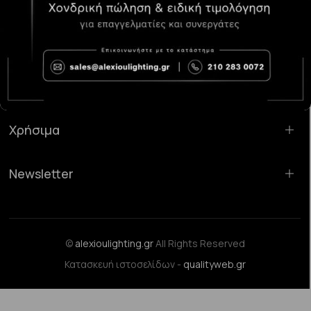
Κατάστημα Χαλάνδρι:
Σαρανταπόρου 55, 15232, Χαλάνδρι
Email:
sales@alexioulighting.gr
Τηλέφωνο:
210 283 0072
Κινητό:
6983123181
Χρήσιμα
Newsletter
©
alexioulighting.gr
All Rights Reserved
Κατασκευή ιστοσελίδων -
qualityweb.gr