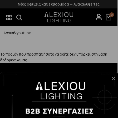
Νέες αφίξεις κάθε εβδομάδα — Ανακάλυψέ τες
0
Αρχική
youtube
Το προϊόν που προσπαθήσατε να δείτε δεν υπάρχει στη βάση
δεδομένων μας.