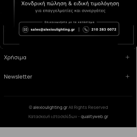
Κατάστημα Χαλάνδρι:
Σαρανταπόρου 55, 15232, Χαλάνδρι
Email:
sales@alexioulighting.gr
Τηλέφωνο:
210 283 0072
Κινητό:
6983123181
Χρήσιμα
Newsletter
©
alexioulighting.gr
All Rights Reserved
Κατασκευή ιστοσελίδων -
qualityweb.gr