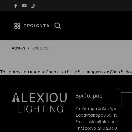
Δωρεάν μεταφορικά για αγορές άνω των 70€
ΠΡΟΪΌΝΤΑ
Αρχική
youtube
Το προϊόν που προσπαθήσατε να δείτε δεν υπάρχει στη βάση δεδο
Βρείτε μας
Κατάστημα Χαλάνδρι:
Σαρανταπόρου 55, 15232, Χ
Email:
sales@alexioulighting.
Τηλέφωνο:
210 283 0072