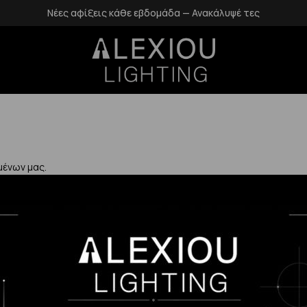
Νέες αφίξεις κάθε εβδομάδα — Ανακάλυψέ τες
μένων μας.
Χρήσιμα
Η Εταιρεία μας
Επιστροφές
αλάνδρι
Επικοινωνία
Προστασία Πρ
gr
Blog
Δεδομένων