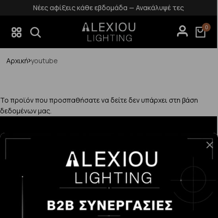
Νέες αφίξεις κάθε εβδομάδα — Ανακάλυψέ τες
0
Αρχική
youtube
Το προϊόν που προσπαθήσατε να δείτε δεν υπάρχει στη βάση
δεδομένων μας.