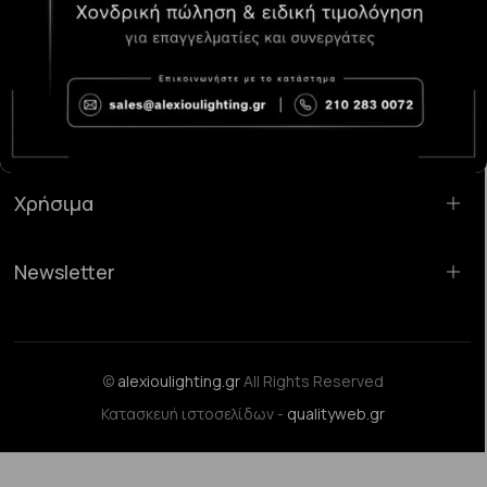
Κατάστημα Χαλάνδρι:
Σαρανταπόρου 55, 15232, Χαλάνδρι
Email:
sales@alexioulighting.gr
Τηλέφωνο:
210 283 0072
Κινητό:
6983123181
Χρήσιμα
Newsletter
©
alexioulighting.gr
All Rights Reserved
Κατασκευή ιστοσελίδων -
qualityweb.gr