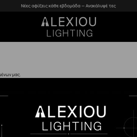
Νέες αφίξεις κάθε εβδομάδα — Ανακάλυψέ τες
μένων μας.
Χρήσιμα
Η Εταιρεία μας
Επιστροφές
αλάνδρι
Επικοινωνία
Προστασία Πρ
gr
Blog
Δεδομένων