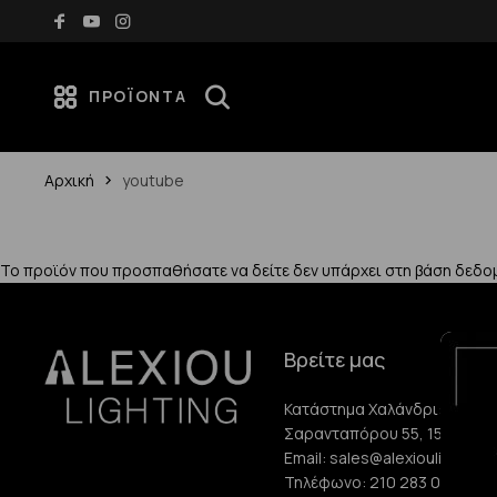
Δωρεάν μεταφορικά για αγορές άνω των 70€
ΠΡΟΪΌΝΤΑ
Αρχική
youtube
Το προϊόν που προσπαθήσατε να δείτε δεν υπάρχει στη βάση δεδο
Βρείτε μας
Κατάστημα Χαλάνδρι:
Σαρανταπόρου 55, 15232, Χ
Email:
sales@alexioulighting.
Τηλέφωνο:
210 283 0072