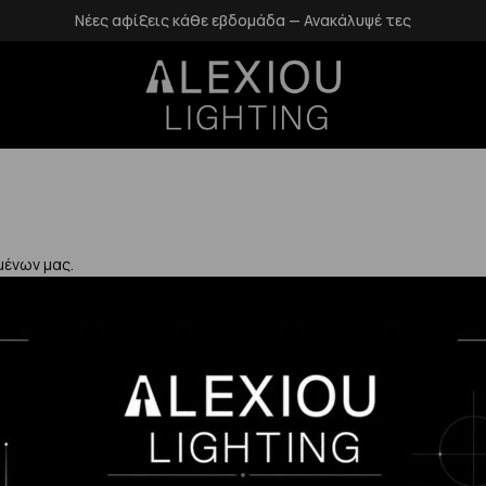
Νέες αφίξεις κάθε εβδομάδα — Ανακάλυψέ τες
μένων μας.
Χρήσιμα
Η Εταιρεία μας
Επιστροφές
αλάνδρι
Επικοινωνία
Προστασία Πρ
gr
Blog
Δεδομένων