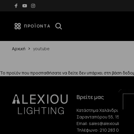
Δωρεάν μεταφορικά για αγορές άνω των 70€
ΠΡΟΪΌΝΤΑ
Αρχική
youtube
Το προϊόν που προσπαθήσατε να δείτε δεν υπάρχει στη βάση δεδο
Βρείτε μας
Κατάστημα Χαλάνδρι:
Σαρανταπόρου 55, 15232, Χ
Email:
sales@alexioulighting.
Τηλέφωνο:
210 283 0072