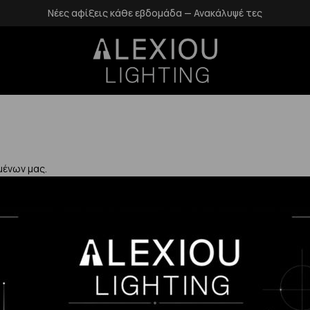
Νέες αφίξεις κάθε εβδομάδα — Ανακάλυψέ τες
μένων μας.
Χρήσιμα
Η Εταιρεία μας
Επιστροφές
αλάνδρι
Επικοινωνία
Προστασία Πρ
gr
Blog
Δεδομένων