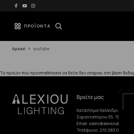
Δωρεάν μεταφορικά για αγορές άνω των 70€
ΠΡΟΪΌΝΤΑ
Αρχική
youtube
Το προϊόν που προσπαθήσατε να δείτε δεν υπάρχει στη βάση δεδο
Βρείτε μας
Κατάστημα Χαλάνδρι:
Σαρανταπόρου 55, 15232, Χ
Email:
sales@alexioulighting.
Τηλέφωνο:
210 283 0072