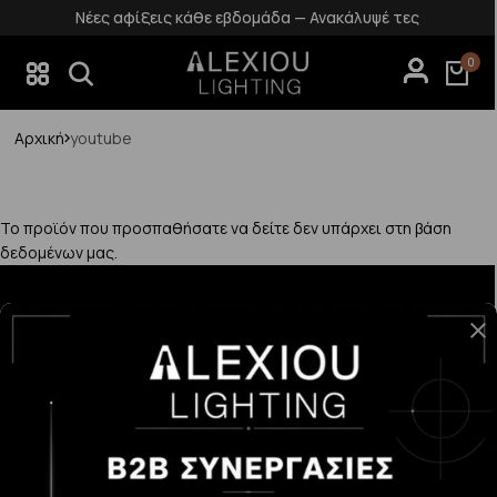
Νέες αφίξεις κάθε εβδομάδα — Ανακάλυψέ τες
0
Αρχική
youtube
Το προϊόν που προσπαθήσατε να δείτε δεν υπάρχει στη βάση
δεδομένων μας.