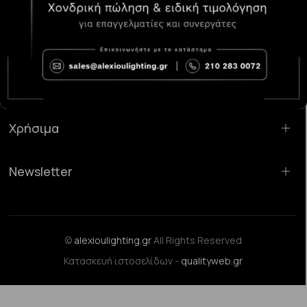
Κατάστημα Χαλάνδρι:
Σαρανταπόρου 55, 15232, Χαλάνδρι
Email:
sales@alexioulighting.gr
Τηλέφωνο:
210 283 0072
Κινητό:
6983123181
Χρήσιμα
Newsletter
©
alexioulighting.gr
All Rights Reserved
Κατασκευή ιστοσελίδων -
qualityweb.gr