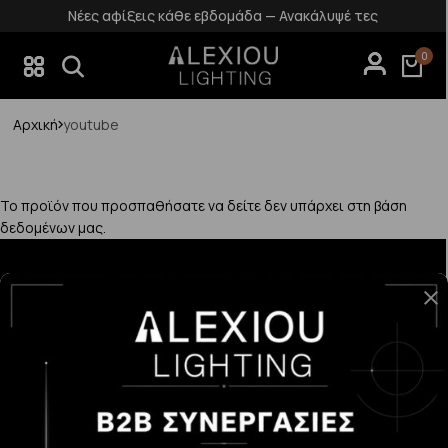
Νέες αφίξεις κάθε εβδομάδα — Ανακάλυψέ τες
0
Αρχική
youtube
Το προϊόν που προσπαθήσατε να δείτε δεν υπάρχει στη βάση
δεδομένων μας.