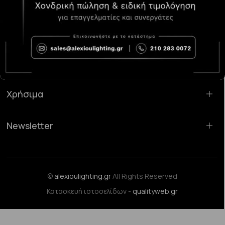
Κατάστημα Χαλάνδρι:
Σαρανταπόρου 55, 15232, Χαλάνδρι
Email:
sales@alexioulighting.gr
Τηλέφωνο:
210 283 0072
Κινητό:
6983123181
Χρήσιμα
Newsletter
©
alexioulighting.gr
All Rights Reserved
Κατασκευή ιστοσελίδων -
qualityweb.gr