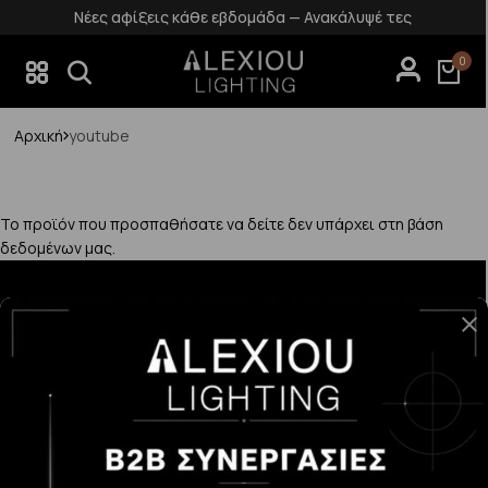
Νέες αφίξεις κάθε εβδομάδα — Ανακάλυψέ τες
0
Αρχική
youtube
Το προϊόν που προσπαθήσατε να δείτε δεν υπάρχει στη βάση
δεδομένων μας.