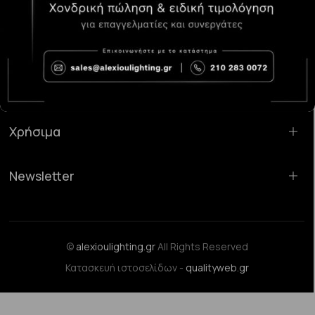
Κατάστημα Χαλάνδρι:
Σαρανταπόρου 55, 15232, Χαλάνδρι
Email:
sales@alexioulighting.gr
Τηλέφωνο:
210 283 0072
Κινητό:
6983123181
Χρήσιμα
Newsletter
©
alexioulighting.gr
All Rights Reserved
Κατασκευή ιστοσελίδων -
qualityweb.gr