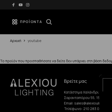
Δωρεάν μεταφορικά για αγορές άνω των 70€
ΠΡΟΪΌΝΤΑ
Αρχική
youtube
Το προϊόν που προσπαθήσατε να δείτε δεν υπάρχει στη βάση δεδο
Βρείτε μας
Κατάστημα Χαλάνδρι:
Σαρανταπόρου 55, 15232, Χ
Email:
sales@alexioulighting.
Τηλέφωνο:
210 283 0072