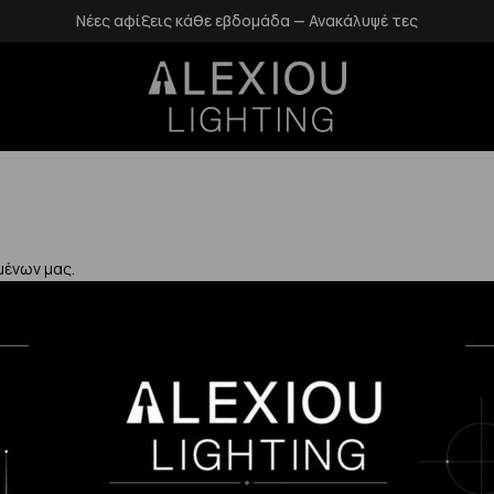
Νέες αφίξεις κάθε εβδομάδα — Ανακάλυψέ τες
μένων μας.
Χρήσιμα
Η Εταιρεία μας
Επιστροφές
αλάνδρι
Επικοινωνία
Προστασία Πρ
gr
Blog
Δεδομένων