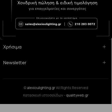
Κατάστημα Χαλάνδρι:
Σαρανταπόρου 55, 15232, Χαλάνδρι
Email:
sales@alexioulighting.gr
Τηλέφωνο:
210 283 0072
Κινητό:
6983123181
Χρήσιμα
Newsletter
©
alexioulighting.gr
All Rights Reserved
Κατασκευή ιστοσελίδων -
qualityweb.gr