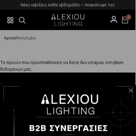
Νέες αφίξεις κάθε εβδομάδα — Ανακάλυψέ τες
0
Αρχική
youtube
Το προϊόν που προσπαθήσατε να δείτε δεν υπάρχει στη βάση
δεδομένων μας.