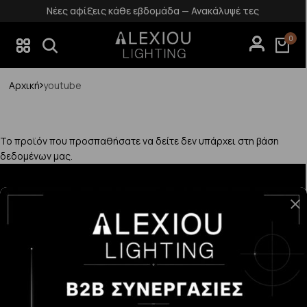
Νέες αφίξεις κάθε εβδομάδα — Ανακάλυψέ τες
0
Αρχική
youtube
Το προϊόν που προσπαθήσατε να δείτε δεν υπάρχει στη βάση
δεδομένων μας.