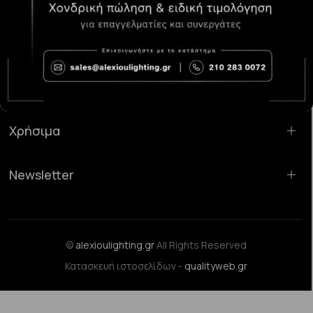
Κατάστημα Χαλάνδρι:
Σαρανταπόρου 55, 15232, Χαλάνδρι
Email:
sales@alexioulighting.gr
Τηλέφωνο:
210 283 0072
Κινητό:
6983123181
Χρήσιμα
Newsletter
©
alexioulighting.gr
All Rights Reserved
Κατασκευή ιστοσελίδων -
qualityweb.gr