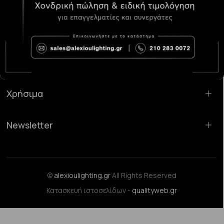
Κατάστημα Χαλάνδρι:
Σαρανταπόρου 55, 15232, Χαλάνδρι
Email:
sales@alexioulighting.gr
Τηλέφωνο:
210 283 0072
Κινητό:
6983123181
Χρήσιμα
Newsletter
©
alexioulighting.gr
All Rights Reserved
Κατασκευή ιστοσελίδων -
qualityweb.gr