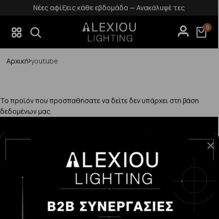
Νέες αφίξεις κάθε εβδομάδα — Ανακάλυψέ τες
0
Αρχική
youtube
Το προϊόν που προσπαθήσατε να δείτε δεν υπάρχει στη βάση
δεδομένων μας.