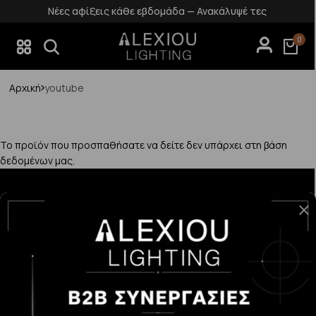
Νέες αφίξεις κάθε εβδομάδα — Ανακάλυψέ τες
0
Αρχική
youtube
Το προϊόν που προσπαθήσατε να δείτε δεν υπάρχει στη βάση
δεδομένων μας.