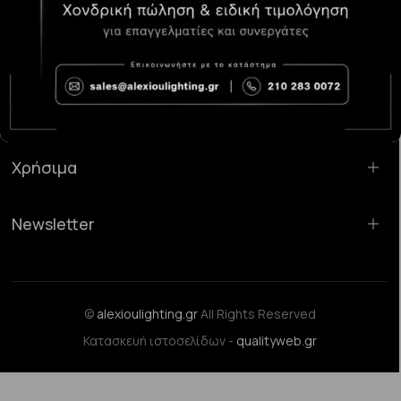
Κατάστημα Χαλάνδρι:
Σαρανταπόρου 55, 15232, Χαλάνδρι
Email:
sales@alexioulighting.gr
Τηλέφωνο:
210 283 0072
Κινητό:
6983123181
Χρήσιμα
Newsletter
©
alexioulighting.gr
All Rights Reserved
Κατασκευή ιστοσελίδων -
qualityweb.gr