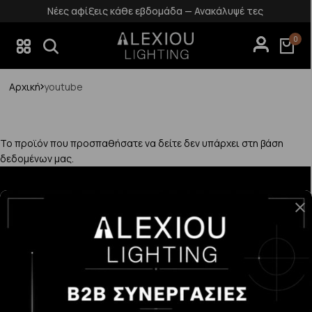
Νέες αφίξεις κάθε εβδομάδα — Ανακάλυψέ τες
0
Αρχική
youtube
Το προϊόν που προσπαθήσατε να δείτε δεν υπάρχει στη βάση
δεδομένων μας.