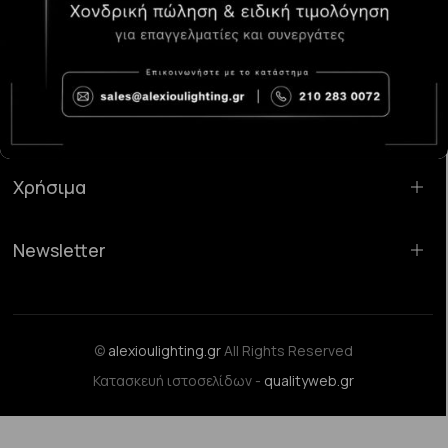
Κατάστημα Χαλάνδρι:
Σαρανταπόρου 55, 15232, Χαλάνδρι
Email:
sales@alexioulighting.gr
Τηλέφωνο:
210 283 0072
Κινητό:
6983123181
Χρήσιμα
Newsletter
©
alexioulighting.gr
All Rights Reserved
Κατασκευή ιστοσελίδων -
qualityweb.gr