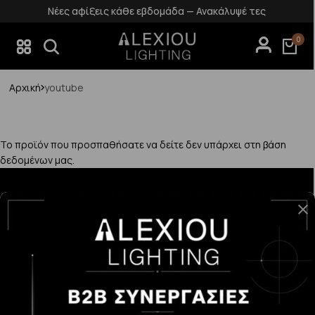
Νέες αφίξεις κάθε εβδομάδα — Ανακάλυψέ τες
0
Αρχική
youtube
Το προϊόν που προσπαθήσατε να δείτε δεν υπάρχει στη βάση
δεδομένων μας.