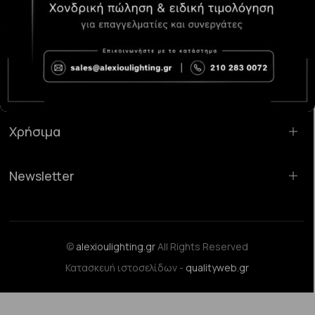
Κατάστημα Χαλάνδρι:
Σαρανταπόρου 55, 15232, Χαλάνδρι
Email:
sales@alexioulighting.gr
Τηλέφωνο:
210 283 0072
Κινητό:
6983123181
Χρήσιμα
Newsletter
©
alexioulighting.gr
All Rights Reserved
Κατασκευή ιστοσελίδων -
qualityweb.gr