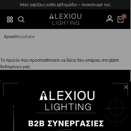
Νέες αφίξεις κάθε εβδομάδα — Ανακάλυψέ τες
0
Αρχική
youtube
Το προϊόν που προσπαθήσατε να δείτε δεν υπάρχει στη βάση
δεδομένων μας.