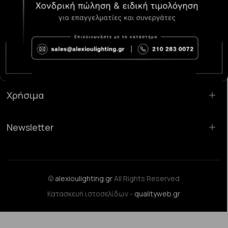
Κατάστημα Χαλάνδρι:
Σαρανταπόρου 55, 15232, Χαλάνδρι
Email:
sales@alexioulighting.gr
Τηλέφωνο:
210 283 0072
Κινητό:
6983123181
Χρήσιμα
Newsletter
©
alexioulighting.gr
All Rights Reserved
Κατασκευή ιστοσελίδων -
qualityweb.gr