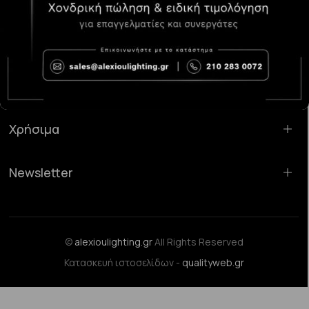
Κατάστημα Χαλάνδρι:
Σαρανταπόρου 55, 15232, Χαλάνδρι
Email:
sales@alexioulighting.gr
Τηλέφωνο:
210 283 0072
Κινητό:
6983123181
Χρήσιμα
Newsletter
©
alexioulighting.gr
All Rights Reserved
Κατασκευή ιστοσελίδων -
qualityweb.gr