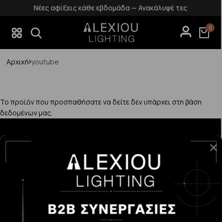
Νέες αφίξεις κάθε εβδομάδα — Ανακάλυψέ τες
0
Αρχική
youtube
Το προϊόν που προσπαθήσατε να δείτε δεν υπάρχει στη βάση
δεδομένων μας.