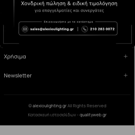
Κατάστημα Χαλάνδρι:
Σαρανταπόρου 55, 15232, Χαλάνδρι
Email:
sales@alexioulighting.gr
Τηλέφωνο:
210 283 0072
Κινητό:
6983123181
Χρήσιμα
Newsletter
©
alexioulighting.gr
All Rights Reserved
Κατασκευή ιστοσελίδων -
qualityweb.gr